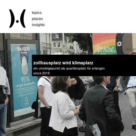
topics
places
insights
zollhausplatz wird klimaplatz
ein umsteigepunkt als quartiersplatz für erlangen
since 2019